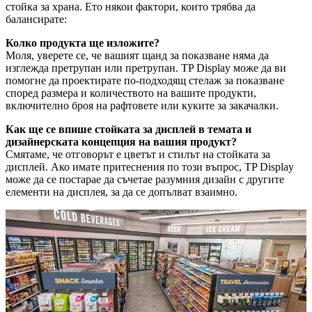
стойка за храна. Ето някои фактори, които трябва да
балансирате:
Колко продукта ще изложите?
Моля, уверете се, че вашият щанд за показване няма да
изглежда претрупан или претрупан. TP Display може да ви
помогне да проектирате по-подходящ стелаж за показване
според размера и количеството на вашите продукти,
включително броя на рафтовете или куките за закачалки.
Как ще се впише стойката за дисплей в темата и
дизайнерската концепция на вашия продукт?
Смятаме, че отговорът е цветът и стилът на стойката за
дисплей. Ако имате притеснения по този въпрос, TP Display
може да се постарае да съчетае разумния дизайн с другите
елементи на дисплея, за да се допълват взаимно.