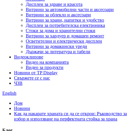
Дисплеи за здраве и красота
Витрини за автомобилни части и аксесоари
Витрини за облекло и аксесоари
Витрини за храни, напитки и удобство
Дисплеи за потребителска електроника
Стоки за дома и хранителни стоки
Витрини за хардуер и домашен ремонт
Осветителни и електрически дисплеи
Витрини за домакински уреди
Държачи за литература и табели
Видеоклипове
Видео на компанията
Видео за продукти
Новини от TP Display
Свържете се с нас
ЧЗВ
English
Дом
Новини
Как да накарате храната си да се открои: Ръководство за
избор и използване на перфектната стойка за храна
Блог