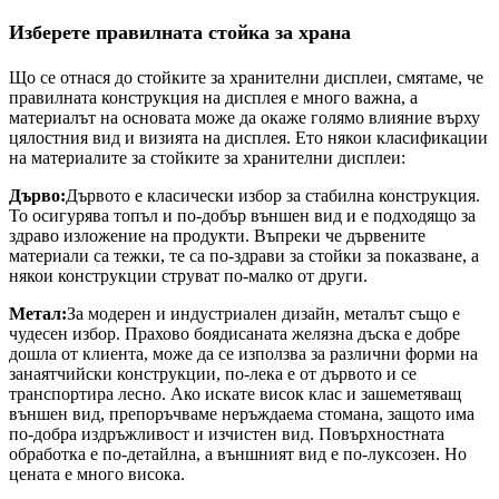
Изберете правилната стойка за храна
Що се отнася до стойките за хранителни дисплеи, смятаме, че
правилната конструкция на дисплея е много важна, а
материалът на основата може да окаже голямо влияние върху
цялостния вид и визията на дисплея. Ето някои класификации
на материалите за стойките за хранителни дисплеи:
Дърво:
Дървото е класически избор за стабилна конструкция.
То осигурява топъл и по-добър външен вид и е подходящо за
здраво изложение на продукти. Въпреки че дървените
материали са тежки, те са по-здрави за стойки за показване, а
някои конструкции струват по-малко от други.
Метал:
За модерен и индустриален дизайн, металът също е
чудесен избор. Прахово боядисаната желязна дъска е добре
дошла от клиента, може да се използва за различни форми на
занаятчийски конструкции, по-лека е от дървото и се
транспортира лесно. Ако искате висок клас и зашеметяващ
външен вид, препоръчваме неръждаема стомана, защото има
по-добра издръжливост и изчистен вид. Повърхностната
обработка е по-детайлна, а външният вид е по-луксозен. Но
цената е много висока.