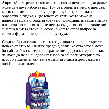
Акрил:
Ако търсите нещо леко и лесно за почистване, акрилът
може да е друг избор за вас. Той се предлага в много цветове,
както плътни, така и полупрозрачни. Повърхностната
обработка е гладка, а цветовете са ярки, което може да
направи вашата стойка за храна по-подходяща за вашата марка
или тема, но е очевидно, че цената също е висока в сравнение
с неръждаемата стомана, особено когато става въпрос за
сложна форма и неправилна структура.
Стъкло:
За наистина елегантен и деликатен вид, не търсете
повече от стъкло. Имайте предвид обаче, че стъклото е може
би най-слабият материал в сравнение с други материали, така
че може да не е най-добрият избор за основен материал по
избор на клиента, най-вече е само за опция и декорация на
дизайна на дисплея.