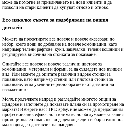
може да помогне за привличането на нови клиенти и да
позволи на стари клиенти да купуват отново и отново.
Ето няколко съвета за подобряване на вашия
дисплей:
Можете да проектирате все повече и повече аксесоари по
избор, което води до добавяне на повече комбинации, като
например телени рафтове, куки, закачалки, телени кошници и
регулируема височина на стойката за показване.
Опитайте все повече и повече различни цветове за
комбинации, материали и форми, за да създадете нов външен
вид. Или можете да опитате различни видове стойки за
показване, като например стенни или плотови стойки за
показване, за да увеличите разнообразието от дизайни на
изложението.
Моля, продължете напред и разгледайте многото опции за
щандове и започнете да показвате плана си за промотиране на
марката! Изберете нас! TP Display, ние можем да предоставим
професионално, ефикасно и внимателно обслужване за вашия
промоционален план, ще ви дадем още един избор и един по-
малко досаден доставчик на щандове.