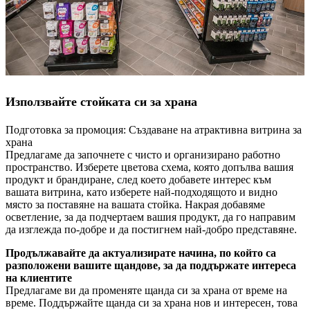
Използвайте стойката си за храна
Подготовка за промоция: Създаване на атрактивна витрина за
храна
Предлагаме да започнете с чисто и организирано работно
пространство. Изберете цветова схема, която допълва вашия
продукт и брандиране, след което добавете интерес към
вашата витрина, като изберете най-подходящото и видно
място за поставяне на вашата стойка. Накрая добавяме
осветление, за да подчертаем вашия продукт, да го направим
да изглежда по-добре и да постигнем най-добро представяне.
Продължавайте да актуализирате начина, по който са
разположени вашите щандове, за да поддържате интереса
на клиентите
Предлагаме ви да променяте щанда си за храна от време на
време. Поддържайте щанда си за храна нов и интересен, това