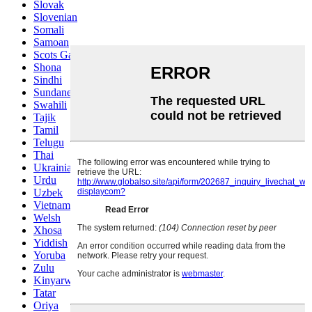
Slovak
Slovenian
Somali
Samoan
Scots Gaelic
Shona
Sindhi
Sundanese
Swahili
Tajik
Tamil
Telugu
Thai
Ukrainian
Urdu
Uzbek
Vietnamese
Welsh
Xhosa
Yiddish
Yoruba
Zulu
Kinyarwanda
Tatar
Oriya