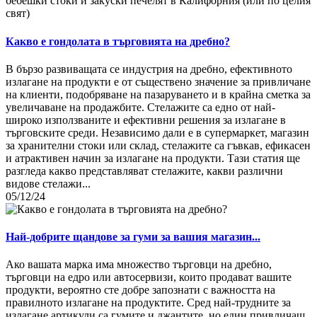
Какво е гондолата в търговията на дребно?
В бързо развиващата се индустрия на дребно, ефективното
излагане на продукти е от съществено значение за привличане
на клиенти, подобряване на пазаруването и в крайна сметка за
увеличаване на продажбите. Стелажите са едно от най-
широко използваните и ефективни решения за излагане в
търговските среди. Независимо дали е в супермаркет, магазин
за хранителни стоки или склад, стелажите са гъвкав, ефикасен
и атрактивен начин за излагане на продукти. Тази статия ще
разгледа какво представляват стелажите, какви различни
видове стелажи...
05/12/24
Най-добрите щандове за гуми за вашия магазин...
Ако вашата марка има множество търговци на дребно,
търговци на едро или автосервизи, които продават вашите
продукти, вероятно сте добре запознати с важността на
правилното излагане на продуктите. Сред най-трудните за
излагане артикули са гумите и джантите, но един привличащ