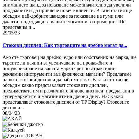
вниманието щанд за показване може значително да увеличи
продажбите и да привлече повече клиенти. В тази статия ще
обсъдим най-добрите щандове за показване на гуми или
джанти, подходящи за вашите магазини за промоции. Ще
представим и...
29/05/23
Стокови дисплеи: Как търговците на дребно могат да...
Ако сте търговец на дребно, едро или собственик на марка, ще
търсите ли начини за увеличаване на продажбите и
популяризиране на вашата марка чрез по-атрактивни
рекламни инструменти във физически магазин? Предлагаме
нашите стокови дисплеи да работят с тях. В тази статия ще
обсъдим какво представляват стоковите дисплеи,
предимствата им и различните видове дисплеи, предлагани в
супермаркетите и магазините на дребно днес. H2: Какво
представляват стоковите дисплеи от TP Display? Стоковите
дисплеи...
08/04/23