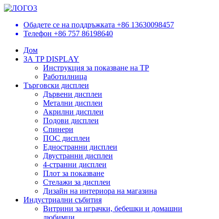
Обадете се на поддръжката
+86 13630098457
Телефон
+86 757 86198640
Дом
ЗА TP DISPLAY
Инструкция за показване на TP
Работилница
Търговски дисплеи
Дървени дисплеи
Метални дисплеи
Акрилни дисплеи
Подови дисплеи
Спинери
ПОС дисплеи
Едностранни дисплеи
Двустранни дисплеи
4-странни дисплеи
Плот за показване
Стелажи за дисплеи
Дизайн на интериора на магазина
Индустриални събития
Витрини за играчки, бебешки и домашни
любимци