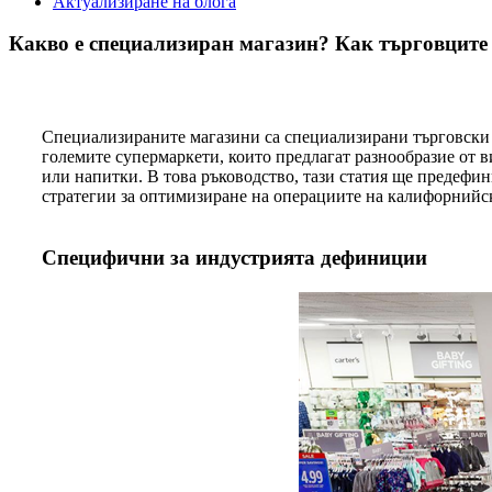
Актуализиране на блога
Какво е специализиран магазин? Как търговците 
Специализираните магазини са специализирани търговски о
големите супермаркети, които предлагат разнообразие от 
или напитки. В това ръководство, тази статия ще предеф
стратегии за оптимизиране на операциите на калифорнийски
Специфични за индустрията дефиниции