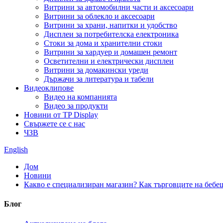
Витрини за автомобилни части и аксесоари
Витрини за облекло и аксесоари
Витрини за храни, напитки и удобство
Дисплеи за потребителска електроника
Стоки за дома и хранителни стоки
Витрини за хардуер и домашен ремонт
Осветителни и електрически дисплеи
Витрини за домакински уреди
Държачи за литература и табели
Видеоклипове
Видео на компанията
Видео за продукти
Новини от TP Display
Свържете се с нас
ЧЗВ
English
Дом
Новини
Какво е специализиран магазин? Как търговците на бебеш
Блог