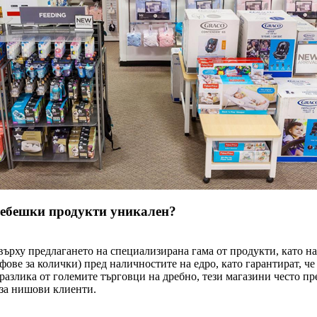
бебешки продукти уникален?
ърху предлагането на специализирана гама от продукти, като н
ове за колички) пред наличностите на едро, като гарантират, че 
 разлика от големите търговци на дребно, тези магазини често 
 за нишови клиенти.