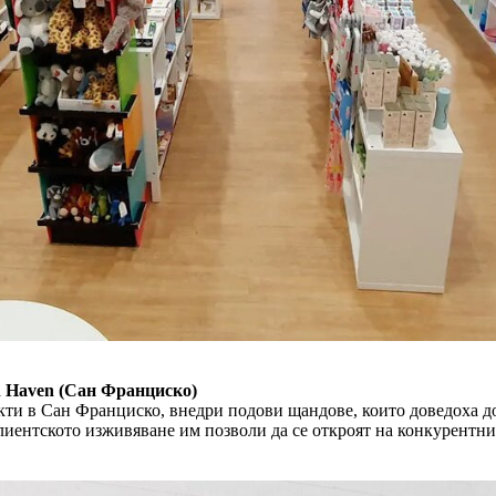
n Haven (Сан Франциско)
кти в Сан Франциско, внедри подови щандове, които доведоха д
иентското изживяване им позволи да се откроят на конкурентни