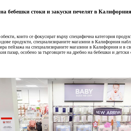
на бебешки стоки и закуски печелят в Калифорния 
бекти, които се фокусират върху специфична категория продукти
видове продукти, специализираните магазини в Калифорния набл
инира пейзажа на специализираните магазини в Калифорния и в 
я пазар, особено за търговците на дребно на бебешки и детски 