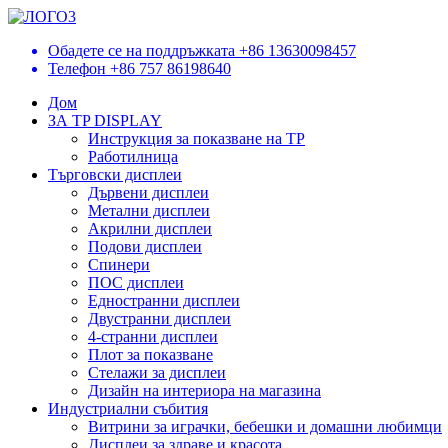
Обадете се на поддръжката
+86 13630098457
Телефон
+86 757 86198640
Дом
ЗА TP DISPLAY
Инструкция за показване на TP
Работилница
Търговски дисплеи
Дървени дисплеи
Метални дисплеи
Акрилни дисплеи
Подови дисплеи
Спинери
ПОС дисплеи
Едностранни дисплеи
Двустранни дисплеи
4-странни дисплеи
Плот за показване
Стелажи за дисплеи
Дизайн на интериора на магазина
Индустриални събития
Витрини за играчки, бебешки и домашни любимци
Дисплеи за здраве и красота