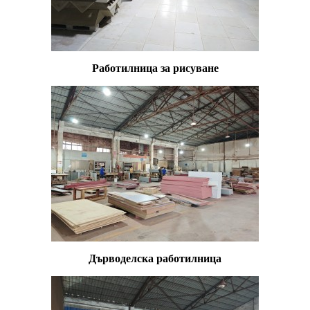
Работилница за рисуване
Дърводелска работилница