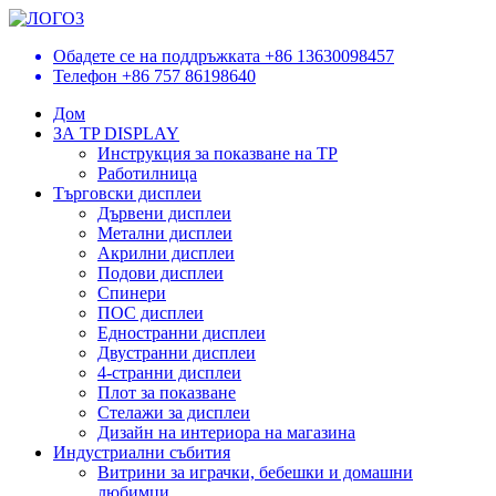
Обадете се на поддръжката
+86 13630098457
Телефон
+86 757 86198640
Дом
ЗА TP DISPLAY
Инструкция за показване на TP
Работилница
Търговски дисплеи
Дървени дисплеи
Метални дисплеи
Акрилни дисплеи
Подови дисплеи
Спинери
ПОС дисплеи
Едностранни дисплеи
Двустранни дисплеи
4-странни дисплеи
Плот за показване
Стелажи за дисплеи
Дизайн на интериора на магазина
Индустриални събития
Витрини за играчки, бебешки и домашни
любимци