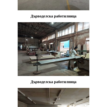
Дърводелска работилница
Дърводелска работилница