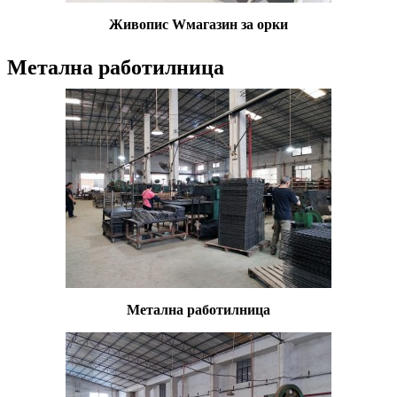
Живопис W
магазин за орки
Метална работилница
Метална работилница