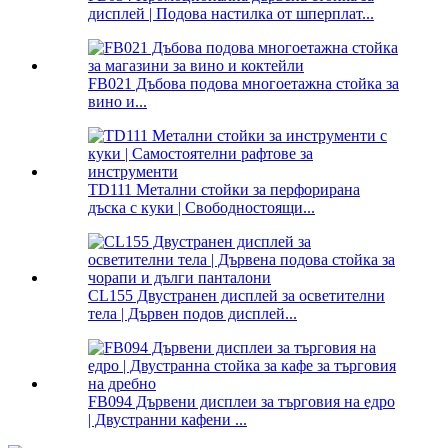
дисплей | Подова настилка от шперплат...
FB021 Дъбова подова многоетажна стойка за
вино и...
TD111 Метални стойки за перфорирана
дъска с куки | Свободностоящи...
CL155 Двустранен дисплей за осветителни
тела | Дървен подов дисплей...
FB094 Дървени дисплеи за търговия на едро
| Двустранни кафени ...