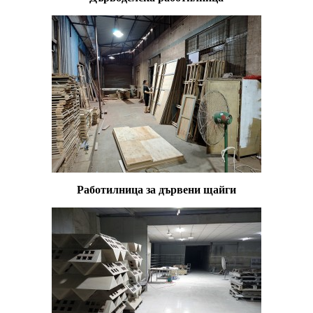
Работилница за дървени щайги