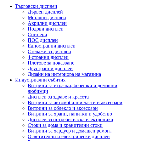
Търговски дисплеи
Дървен дисплей
Метални дисплеи
Акрилни дисплеи
Подови дисплеи
Спинери
ПОС дисплеи
Едностранни дисплеи
Стелажи за дисплеи
4-странни дисплеи
Плотове за показване
Двустранни дисплеи
Дизайн на интериора на магазина
Индустриални събития
Витрини за играчки, бебешки и домашни
любимци
Дисплеи за здраве и красота
Витрини за автомобилни части и аксесоари
Витрини за облекло и аксесоари
Витрини за храни, напитки и удобство
Дисплеи за потребителска електроника
Стоки за дома и хранителни стоки
Витрини за хардуер и домашен ремонт
Осветителни и електрически дисплеи