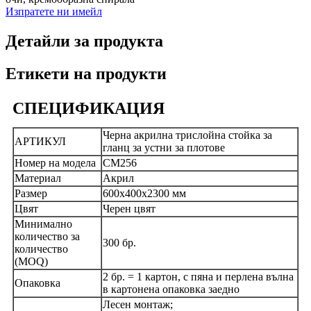
Изпратете ни имейл
Детайли за продукта
Етикети на продукти
СПЕЦИФИКАЦИЯ
Черна акрилна трислойна стойка за
АРТИКУЛ
гланц за устни за плотове
Номер на модела
CM256
Материал
Акрил
Размер
600x400x2300 мм
Цвят
Черен цвят
Минимално
количество за
300 бр.
количество
(MOQ)
2 бр. = 1 картон, с пяна и перлена вълна
Опаковка
в картонена опаковка заедно
Лесен монтаж;