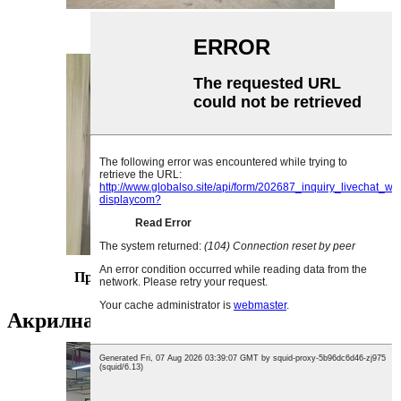
Метална работилница
Прахово боядисване W
магазин за орки
Акрилна работилница