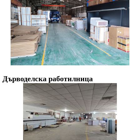
Дърводелска работилница