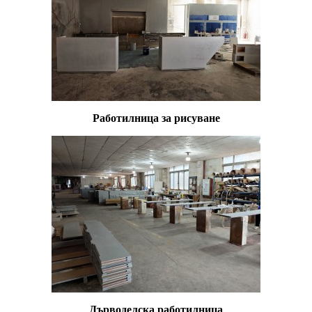
Работилница за рисуване
Дърводелска работилница