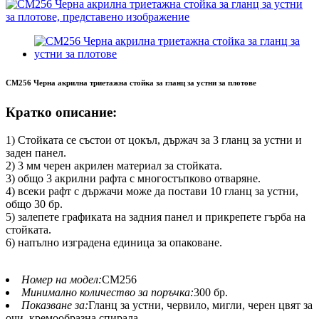
CM256 Черна акрилна триетажна стойка за гланц за устни за плотове
Кратко описание:
1) Стойката се състои от цокъл, държач за 3 гланц за устни и
заден панел.
2) 3 мм черен акрилен материал за стойката.
3) общо 3 акрилни рафта с многостъпково отваряне.
4) всеки рафт с държачи може да постави 10 гланц за устни,
общо 30 бр.
5) залепете графиката на задния панел и прикрепете гърба на
стойката.
6) напълно изградена единица за опаковане.
Номер на модел:
CM256
Минимално количество за поръчка:
300 бр.
Показване за:
Гланц за устни, червило, мигли, черен цвят за
очи, кремообразна спирала