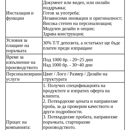
Документ или видео, или онлайн
поддръжка;
Инсталация и
Готов за употреба;
функции
Независими иновации и оригиналност;
Висока степен на персонализация;
Модулен дизайн и опции;
Здрава конструкция;
Условия за
30% T/T депозита, а остатъкът ще бъде
плащане на
платен преди изпращане
поръчката
Време за
Под 1000 бр. - 20~25 дни
изпълнение на
Над 1000 бр. - 30~40 дни
производството
Персонализирани
Цвят / Лого / Размер / Дизайн на
услуги
структурата
1. Получих спецификацията на
продуктите и изпратих оферта на
клиента.
2. Потвърдихме цената и направихме
проба, за да проверим качеството и
други подробности.
3. Потвърдихме пробата, направихме
Процес на
поръчката, стартирахме
компанията:
производството.