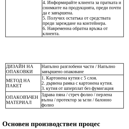
4. Информирайте клиента за пратката и
снимките на продукцията, преди почти
да е завършена.
5. Получих остатъка от средствата
преди зареждане на контейнера.
6. Навременна обратна връзка от
клиента.
ДИЗАЙН НА
Напълно разглобени части / Напълно
ОПАКОВКИ
завършено опаковане
1. Картонена кутия с 5 слоя.
МЕТОД НА
2. дървена рамка с картонена кутия.
ПАКЕТ
3. кутия от шперплат без фумигация
Здрава пяна / стреч фолио / перлена
ОПАКОВЪЧЕН
вълна / протектор за ъгли / балонно
МАТЕРИАЛ
фолио
Основен производствен процес