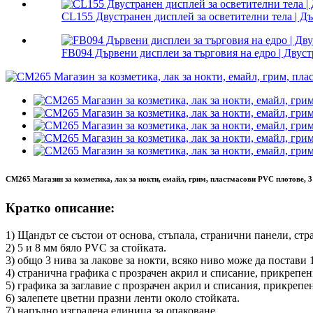
CL155 Двустранен дисплей за осветителни тела | Дъ
FB094 Дървени дисплеи за търговия на едро | Двуст
CM265 Магазин за козметика, лак за нокти, емайл, грим, пластмасови PVC плотове, 3 
Кратко описание:
1) Щандът се състои от основа, стъпала, странични панели, стр
2) 5 и 8 мм бяло PVC за стойката.
3) общо 3 нива за лакове за нокти, всяко ниво може да постави 1
4) странична графика с прозрачен акрил и списание, прикрепе
5) графика за заглавие с прозрачен акрил и списания, прикрепен
6) залепете цветни празни ленти около стойката.
7) напълно изградена единица за опаковане.