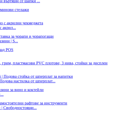
 въртящи се шапки ...
 акрил...
ини | S...
Подова настилка от шперплат...
..
 | Свободностоящи...