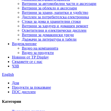
Витрини за автомобилни части и аксесоари
Витрини за облекло и аксесоари
Витрини за храни, напитки и удобство
Дисплеи за потребителска електроника
Стоки за дома и хранителни стоки
Витрини за хардуер и домашен ремонт
Осветителни и електрически дисплеи
Витрини за домакински уреди
Държачи за литература и табели
Видеоклипове
Видео на компанията
Видео за продукти
Новини от TP Display
Свържете се с нас
ЧЗВ
English
Дом
Продукти за показване
ПОС дисплеи
Категории