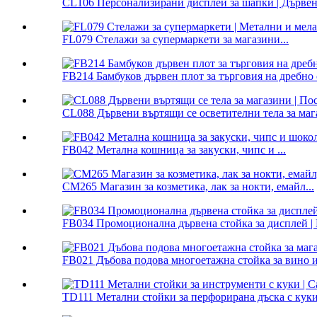
CL106 Персонализирани дисплеи за шапки | Дървени
FL079 Стелажи за супермаркети за магазини...
FB214 Бамбуков дървен плот за търговия на дребно с
CL088 Дървени въртящи се осветителни тела за магаз
FB042 Метална кошница за закуски, чипс и ...
CM265 Магазин за козметика, лак за нокти, емайл...
FB034 Промоционална дървена стойка за дисплей | 
FB021 Дъбова подова многоетажна стойка за вино и.
TD111 Метални стойки за перфорирана дъска с куки