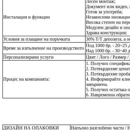
Лесен монтаж;
Документ или видео,
Готов за употреба;
Инсталация и функции
Независими иновации
Висока степен на пер
Модулен дизайн и оп
Здрава конструкция;
Условия за плащане на поръчката
30% T/T депозита, а 
Под 1000 бр. - 20~25 
Време за изпълнение на производството
Над 1000 бр. - 30~40 
Персонализирани услуги
Цвят / Лого / Размер 
1. Получих специфика
2. Потвърдихме ценат
3. Потвърдихме проба
Процес на компанията:
4. Информирайте клие
завършена.
5. Получих остатъка о
6. Навременна обратна
ДИЗАЙН НА ОПАКОВКИ
Напълно разглобени части / 