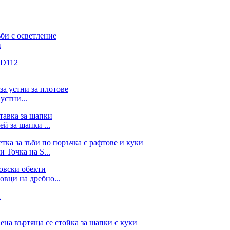
и
устни...
й за шапки ...
 Точка на S...
вци на дребно...