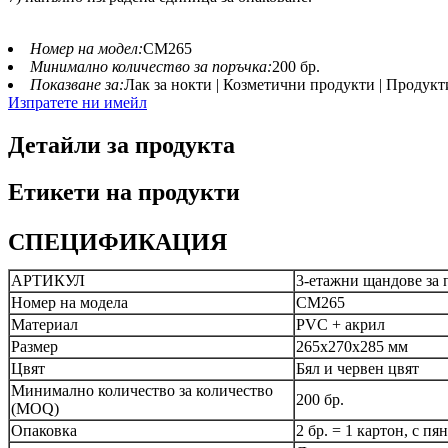
Номер на модел:
CM265
Минимално количество за поръчка:
200 бр.
Показване за:
Лак за нокти | Козметични продукти | Продукт
Изпратете ни имейл
Детайли за продукта
Етикети на продукти
СПЕЦИФИКАЦИЯ
АРТИКУЛ
3-етажни щандове за п
Номер на модела
CM265
Материал
PVC + акрил
Размер
265x270x285 мм
Цвят
Бял и червен цвят
Минимално количество за количество
200 бр.
(MOQ)
Опаковка
2 бр. = 1 картон, с п