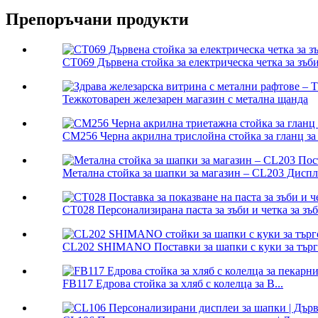
Препоръчани продукти
CT069 Дървена стойка за електрическа четка за зъб
Тежкотоварен железарен магазин с метална щанда
CM256 Черна акрилна трислойна стойка за гланц за 
Метална стойка за шапки за магазин – CL203 Диспле
CT028 Персонализирана паста за зъби и четка за зъби
CL202 SHIMANO Поставки за шапки с куки за търго
FB117 Едрова стойка за хляб с колелца за B...