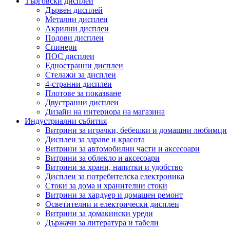
Търговски дисплеи
Дървен дисплей
Метални дисплеи
Акрилни дисплеи
Подови дисплеи
Спинери
ПОС дисплеи
Едностранни дисплеи
Стелажи за дисплеи
4-странни дисплеи
Плотове за показване
Двустранни дисплеи
Дизайн на интериора на магазина
Индустриални събития
Витрини за играчки, бебешки и домашни любимци
Дисплеи за здраве и красота
Витрини за автомобилни части и аксесоари
Витрини за облекло и аксесоари
Витрини за храни, напитки и удобство
Дисплеи за потребителска електроника
Стоки за дома и хранителни стоки
Витрини за хардуер и домашен ремонт
Осветителни и електрически дисплеи
Витрини за домакински уреди
Държачи за литература и табели