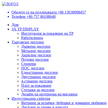
Обадете се на поддръжката
+86 13630098457
Телефон
+86 757 86198640
Дом
ЗА TP DISPLAY
Инструкция за показване на TP
Работилница
Търговски дисплеи
Дървени дисплеи
Метални дисплеи
Акрилни дисплеи
Подови дисплеи
Спинери
ПОС дисплеи
Едностранни дисплеи
Двустранни дисплеи
4-странни дисплеи
Плот за показване
Стелажи за дисплеи
Дизайн на интериора на магазина
Индустриални събития
Витрини за играчки, бебешки и домашни любимци
Дисплеи за здраве и красота