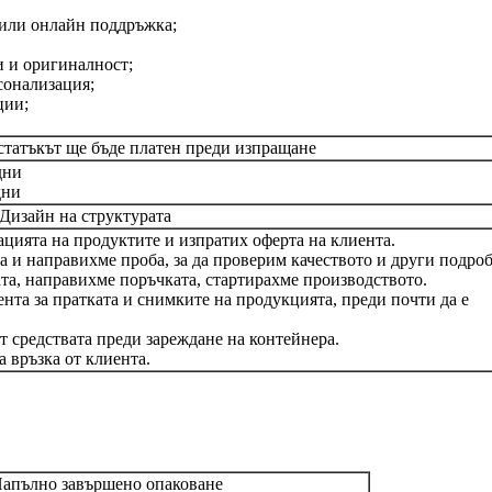
 или онлайн поддръжка;
 и оригиналност;
сонализация;
ции;
остатъкът ще бъде платен преди изпращане
дни
дни
/ Дизайн на структурата
цията на продуктите и изпратих оферта на клиента.
а и направихме проба, за да проверим качеството и други подро
та, направихме поръчката, стартирахме производството.
нта за пратката и снимките на продукцията, преди почти да е
т средствата преди зареждане на контейнера.
 връзка от клиента.
Напълно завършено опаковане